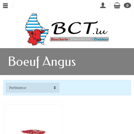
0
Boeuf Angus
Pertinence