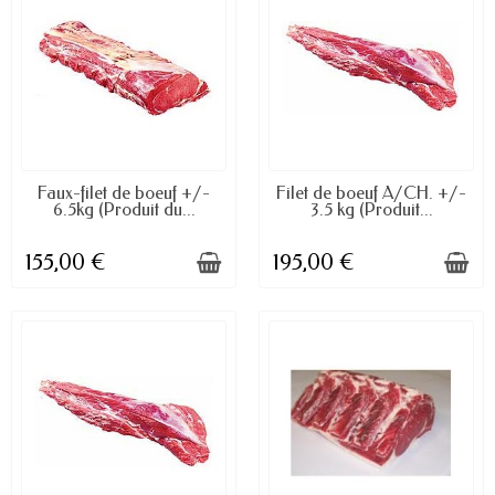
DISPONIBLE
DISPONIBLE À LA COMMANDE
Faux-filet de boeuf +/-
Filet de boeuf A/CH. +/-
6.5kg (Produit du...
3.5 kg (Produit...
155,00 €
195,00 €