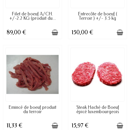
DISPONIBLE À LA COMMANDE
EN STOCK
Filet de boeuf A/CH.
Entrecôte de boeuf (
+/-2.2 KG (produit du...
Terroir ) +/- 3.5 kg
89,00 €
150,00 €
DISPONIBLE À LA COMMANDE
DISPONIBLE À LA COMMANDE
Emincé de boeuf produit
Steak Haché de Boeuf
du terroir
épicé luxembourgeois
11,33 €
15,97 €