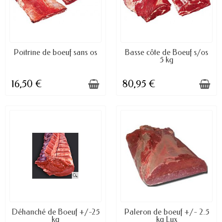
DISPONIBLE À LA COMMANDE
DISPONIBLE À LA COMMANDE
Poitrine de boeuf sans os
Basse côte de Boeuf s/os
5 kg
16,50 €
80,95 €
DISPONIBLE À LA COMMANDE
DISPONIBLE À LA COMMANDE
Déhanché de Boeuf +/-25
Paleron de boeuf +/- 2.5
kg
kg Lux