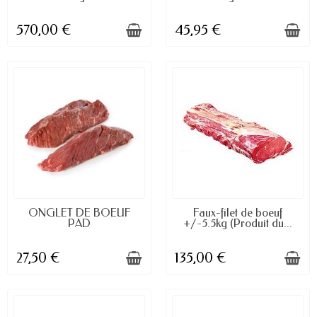
570,00 €
45,95 €
DISPONIBLE À LA COMMANDE
DISPONIBLE
ONGLET DE BOEUF
Faux-filet de boeuf
PAD
+/-5.5kg (Produit du...
27,50 €
135,00 €