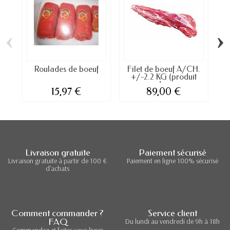
‹
›
Roulades de boeuf
Filet de boeuf A/CH.
P
+/-2.2 KG (produit
du...
15,97 €
89,00 €
Livraison gratuite
Paiement sécurisé
Livraison gratuite à partir de 100 €
Paiement en ligne 100% sécurisé
d'achats
Comment commander ?
Service client
FAQ
Du lundi au vendredi de 9h à 18h
Commandez et faites-vous livrer