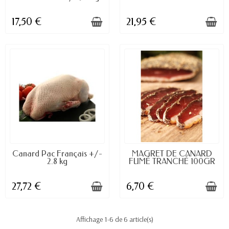
17,50 €
21,95 €
DISPONIBLE À LA COMMANDE
DISPONIBLE À LA COMMANDE
Canard Pac Français +/-
MAGRET DE CANARD
2.8 kg
FUMÉ TRANCHÉ 100GR
27,72 €
6,70 €
Affichage 1-6 de 6 article(s)