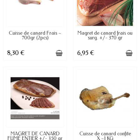
DISPONIBLE À LA COMMANDE
DISPONIBLE À LA COMMANDE
Cuisse de canard Frais ~
Magret de canard frais ou
700gr (2pcs)
surg. +/- 370 gr
8,30 €
6,95 €
DISPONIBLE À LA COMMANDE
DISPONIBLE À LA COMMANDE
MAGRET DE CANARD
Cuisse de canard confite
FUMÉ ENTIER +/- 350 gr
X ~1 KG