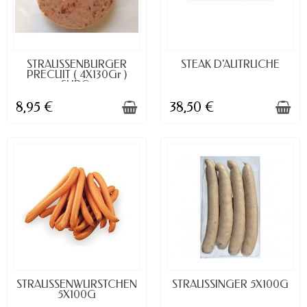
DISPONIBLE
DISPONIBLE À LA COMMANDE
STRAUSSENBURGER
STEAK D'AUTRUCHE
PRECUIT ( 4X130Gr )
SURG.
8,95 €
38,50 €
DISPONIBLE À LA COMMANDE
DISPONIBLE À LA COMMANDE
STRAUSSENWURSTCHEN
STRAUSSINGER 5X100G
5X100G