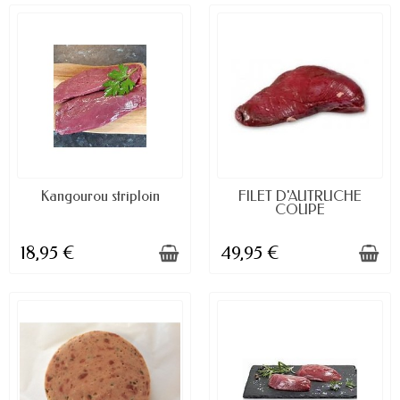
DISPONIBLE À LA COMMANDE
DISPONIBLE À LA COMMANDE
Kangourou striploin
FILET D'AUTRUCHE
COUPE
18,95 €
49,95 €