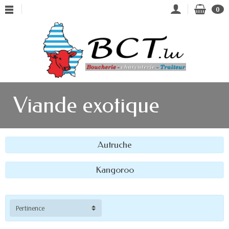
0
Viande exotique
Autruche
Kangoroo
Pertinence