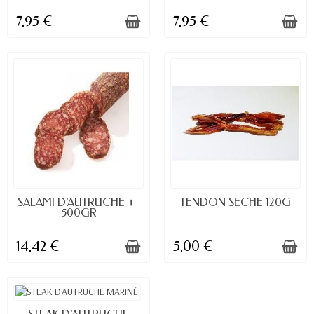
7,95 €
7,95 €
DISPONIBLE À LA COMMANDE
DISPONIBLE À LA COMMANDE
SALAMI D'AUTRUCHE +-
TENDON SECHE 120G
500GR
14,42 €
5,00 €
DISPONIBLE À LA COMMANDE