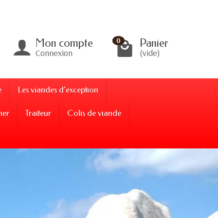
Mon compte
Panier
0
Connexion
(vide)
e
Les viandes d'exception
ner
Traiteur
Colis de viande