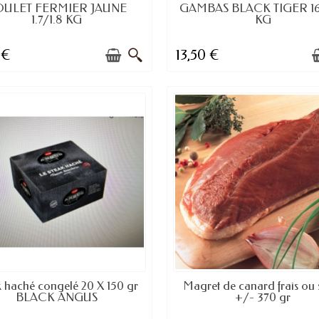
DISPONIBLE À LA COMMANDE
DISPONIBLE À LA COMMAND
ULET FERMIER JAUNE
GAMBAS BLACK TIGER 16
1.7/1.8 KG
KG
 €
13,50 €
EN STOCK
DISPONIBLE À LA COMMAND
k haché congelé 20 X 150 gr
Magret de canard frais ou 
BLACK ANGUS
+/- 370 gr