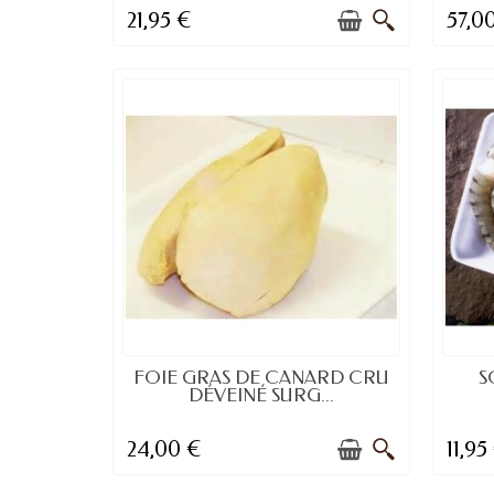
21,95 €
57,0
DISPONIBLE À LA COMMANDE
FOIE GRAS DE CANARD CRU
S
DÉVEINÉ SURG...
24,00 €
11,95