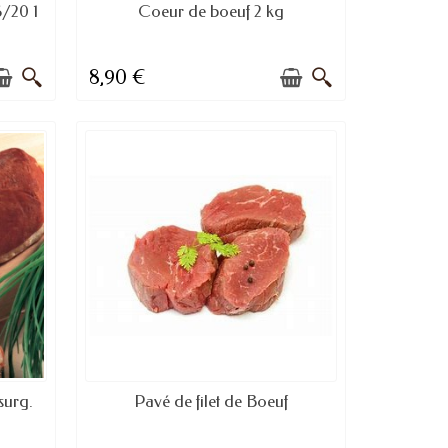
E
DISPONIBLE À LA COMMANDE
/20 1
Coeur de boeuf 2 kg
8,90 €
E
DISPONIBLE
surg.
Pavé de filet de Boeuf