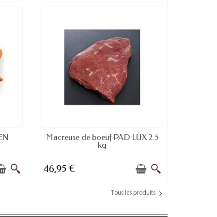
E
DISPONIBLE À LA COMMANDE
EN
Macreuse de boeuf PAD LUX 2.5
kg
46,95 €
Tous les produits