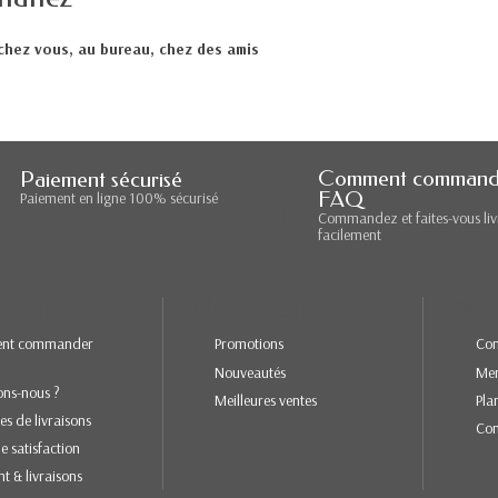
 chez vous, au bureau, chez des amis
Comment command
Paiement sécurisé
FAQ
Paiement en ligne 100% sécurisé
Commandez et faites-vous liv
facilement
ations
Nos produits
Not
nt commander
Promotions
Con
Nouveautés
Men
ons-nous ?
Meilleures ventes
Pla
es de livraisons
Con
e satisfaction
t & livraisons