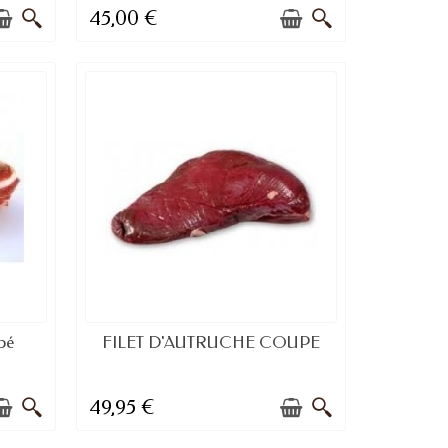
45,00 €
E
DISPONIBLE À LA COMMANDE
pé
FILET D'AUTRUCHE COUPE
49,95 €