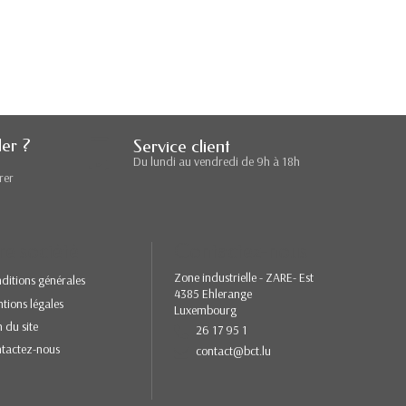
er ?
Service client
Du lundi au vendredi de 9h à 18h
rer
re société
Contactez-nous
Zone industrielle - ZARE- Est
ditions générales
4385 Ehlerange
tions légales
Luxembourg
n du site
26 17 95 1
tactez-nous
contact@bct.lu