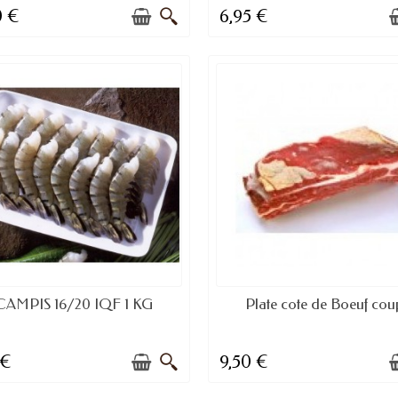
0 €
6,95 €
DISPONIBLE À LA COMMANDE
DISPONIBLE À LA COMMAND
CAMPIS 16/20 IQF 1 KG
Plate cote de Boeuf cou
 €
9,50 €