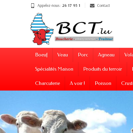
Appelez-nous :
26 17 95 1
Contact
Boeuf
Veau
Porc
Agneau
Vola
Spécialités Maison
Produits du terroir
Charcuterie
A voir !
Poisson
Crust