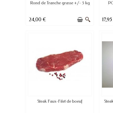
DISPONIBLE À LA COMMANDE
Rond de Tranche grasse +/- 5 kg
PO
24,00 €
17,95
DISPONIBLE
Steak Faux-Filet de boeuf
Stea