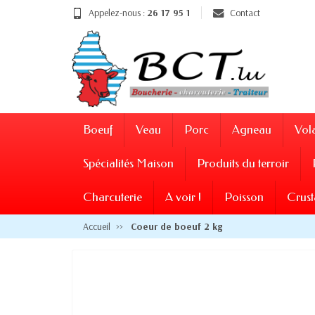
Appelez-nous :
26 17 95 1
Contact
Boeuf
Veau
Porc
Agneau
Vola
Spécialités Maison
Produits du terroir
Charcuterie
A voir !
Poisson
Crust
Accueil
Coeur de boeuf 2 kg