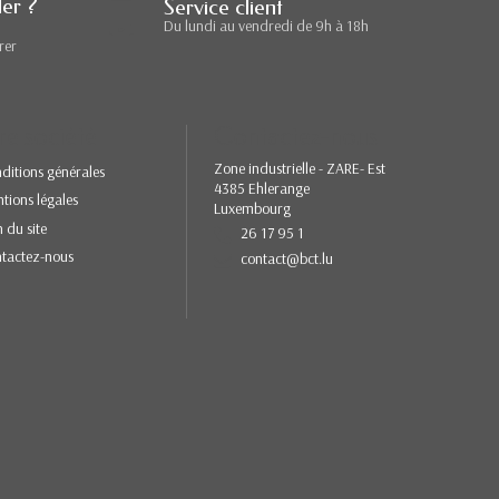
er ?
Service client
Du lundi au vendredi de 9h à 18h
rer
re société
Contactez-nous
Zone industrielle - ZARE- Est
ditions générales
4385 Ehlerange
tions légales
Luxembourg
n du site
26 17 95 1
tactez-nous
contact@bct.lu