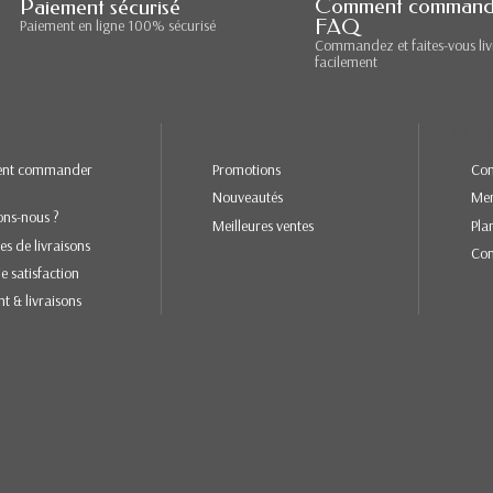
Comment command
Paiement sécurisé
FAQ
Paiement en ligne 100% sécurisé
Commandez et faites-vous liv
facilement
ations
Nos produits
Not
nt commander
Promotions
Con
Nouveautés
Men
ons-nous ?
Meilleures ventes
Pla
es de livraisons
Con
e satisfaction
t & livraisons