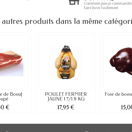
Comment puis-je commander
faire livrer facilement
 autres produits dans la même catégori
te de Boeuf
POULET FERMIER
Foie de boeuf
oupé
JAUNE 1.7/1.8 KG
50 €
17,95 €
15,0