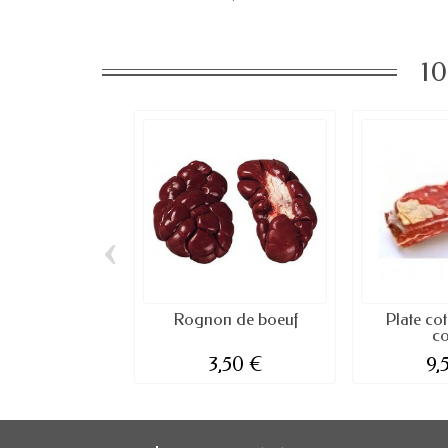
10
‹
Rognon de boeuf
Plate co
c
3,50 €
9,