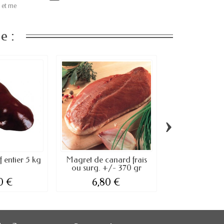
 et me
e :
›
 entier 5 kg
Magret de canard frais
Pavé de filet
ou surg. +/- 370 gr
0 €
6,80 €
45,00