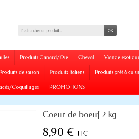
OK
illes
Produits Canard/Oie
Cheval
Viande exotiqu
Produits de saison
Produits Italiens
Produits prêt à cuisi
acés/Coquillages
PROMOTIONS
Coeur de boeuf 2 kg
8,90 €
TTC