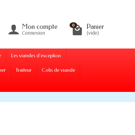
Mon compte
Panier
0
Connexion
(vide)
e
Les viandes d'exception
ner
Traiteur
Colis de viande