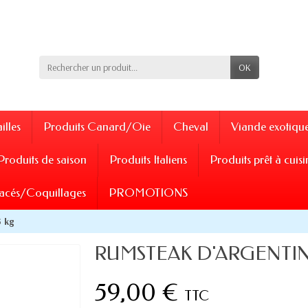
OK
illes
Produits Canard/Oie
Cheval
Viande exotiqu
Produits de saison
Produits Italiens
Produits prêt à cuisi
acés/Coquillages
PROMOTIONS
 kg
RUMSTEAK D'ARGENTINE 
59,00 €
TTC