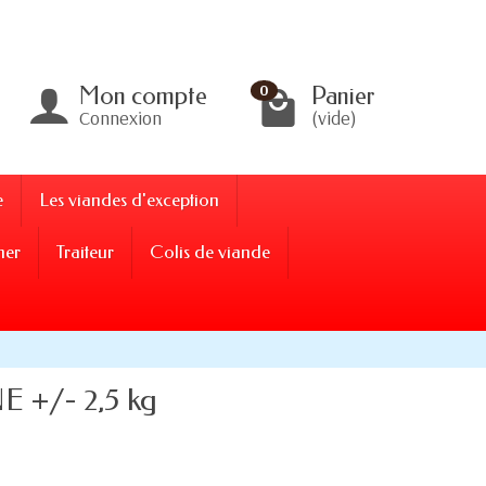
Mon compte
Panier
0
Connexion
(vide)
e
Les viandes d'exception
ner
Traiteur
Colis de viande
+/- 2,5 kg