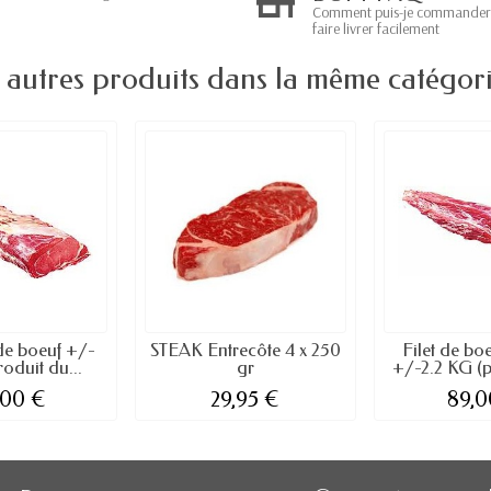
Comment puis-je commander
faire livrer facilement
 autres produits dans la même catégori
 de boeuf +/-
STEAK Entrecôte 4 x 250
Filet de b
oduit du...
gr
+/-2.2 KG (p
,00 €
29,95 €
89,0