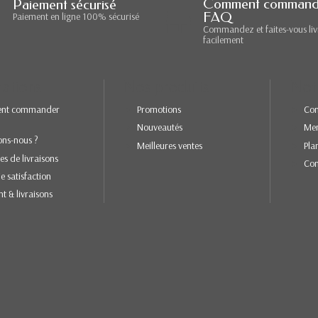
Comment command
Paiement sécurisé
FAQ
Paiement en ligne 100% sécurisé
Commandez et faites-vous liv
facilement
ations
Nos produits
Not
nt commander
Promotions
Con
Nouveautés
Men
ons-nous ?
Meilleures ventes
Pla
es de livraisons
Con
e satisfaction
t & livraisons