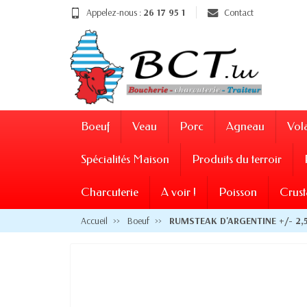
Appelez-nous :
26 17 95 1
Contact
Boeuf
Veau
Porc
Agneau
Vola
Spécialités Maison
Produits du terroir
Charcuterie
A voir !
Poisson
Crust
Accueil
Boeuf
RUMSTEAK D'ARGENTINE +/- 2,5