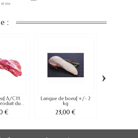
 et me
e :
›
oeuf A/CH.
Langue de boeuf +/- 2
Faux-filet de
roduit du...
kg
5.5 kg ( 
0 €
23,00 €
100,0