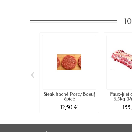
10
‹
Steak haché Porc/Boeuf
Faux-filet
épicé
6.5kg (Pr
12,50 €
155