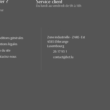
er ?
Service client
Du lundi au vendredi de 9h à 18h
rer
re société
Contactez-nous
Zone industrielle - ZARE- Est
ditions générales
4385 Ehlerange
tions légales
Luxembourg
n du site
26 17 95 1
tactez-nous
contact@bct.lu