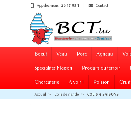
Appelez-nous :
26 17 95 1
Contact
Boeuf
Veau
Porc
Agneau
Vola
Spécialités Maison
Produits du terroir
Charcuterie
A voir !
Poisson
Crust
Accueil
Colis de viande
COLIS 4 SAISONS