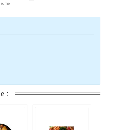
 et me
e :