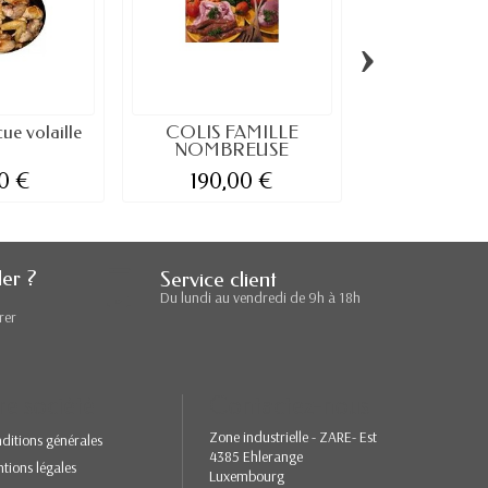
›
ue volaille
COLIS FAMILLE
Colis barbecue
NOMBREUSE
0 €
190,00 €
69,00
er ?
Service client
Du lundi au vendredi de 9h à 18h
rer
re société
Contactez-nous
Zone industrielle - ZARE- Est
ditions générales
4385 Ehlerange
tions légales
Luxembourg