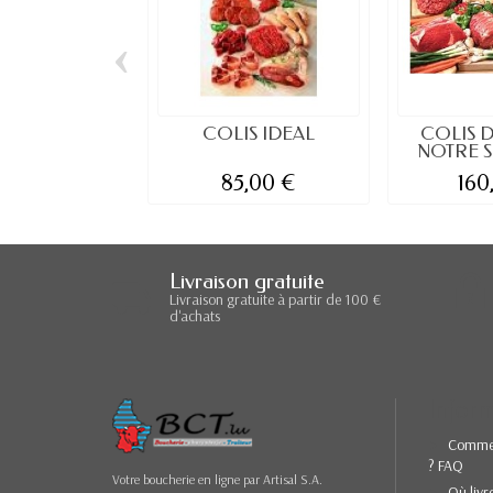
‹
COLIS IDEAL
COLIS 
NOTRE 
85,00 €
160
Livraison gratuite
Livraison gratuite à partir de 100 €
d'achats
Inform
Comme
? FAQ
Votre boucherie en ligne par Artisal S.A.
Où livr