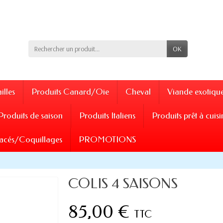
OK
illes
Produits Canard/Oie
Cheval
Viande exotiqu
Produits de saison
Produits Italiens
Produits prêt à cuisi
acés/Coquillages
PROMOTIONS
COLIS 4 SAISONS
85,00 €
TTC