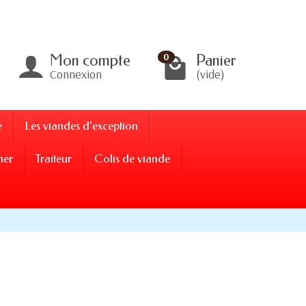
Mon compte
Panier
0
Connexion
(vide)
e
Les viandes d'exception
ner
Traiteur
Colis de viande