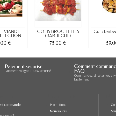
DE VIANDE
COLIS BROCHETTES
Colis barbec
SELECTION
(BARBECUE)
,00 €
75,00 €
59,0
Comment command
Paiement sécurisé
FAQ
Paiement en ligne 100% sécurisé
Commandez et faites-vous liv
facilement
ations
Nos produits
Not
nt commander
Promotions
Con
Nouveautés
Men
ons-nous ?