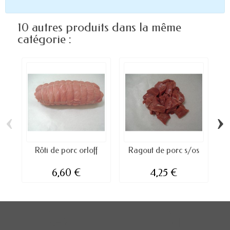
10 autres produits dans la même
catégorie :
‹
›
Rôti de porc orloff
Ragout de porc s/os
C
6,60 €
4,25 €