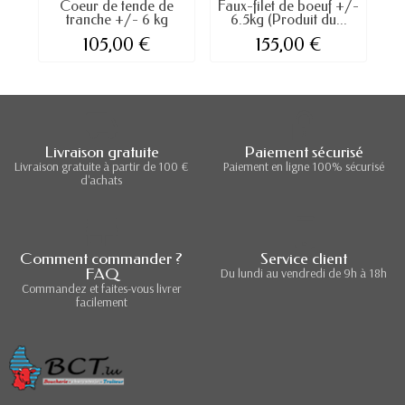
Coeur de tende de
Faux-filet de boeuf +/-
tranche +/- 6 kg
6.5kg (Produit du...
+/
105,00 €
155,00 €
Livraison gratuite
Paiement sécurisé
Livraison gratuite à partir de 100 €
Paiement en ligne 100% sécurisé
d'achats
Comment commander ?
Service client
FAQ
Du lundi au vendredi de 9h à 18h
Commandez et faites-vous livrer
facilement